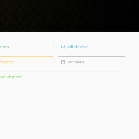
sehen
Will ich sehen
blingsfilm
Sammlung
aue ich gerade