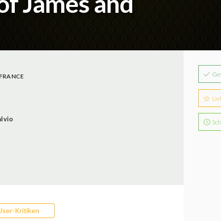
of James and
Ge
FRANCE
Lie
lvio
Sch
User-Kritiken