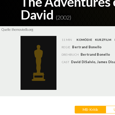
The Adventures 
David
(2002)
Quelle:
themoviedb.org
11 MIN
KOMÖDIE
KURZFILM
Bertrand Bonello
REGIE
Bertrand Bonello
DREHBUCH
David DiSalvio
,
James Disa
CAST
MB-Kritik