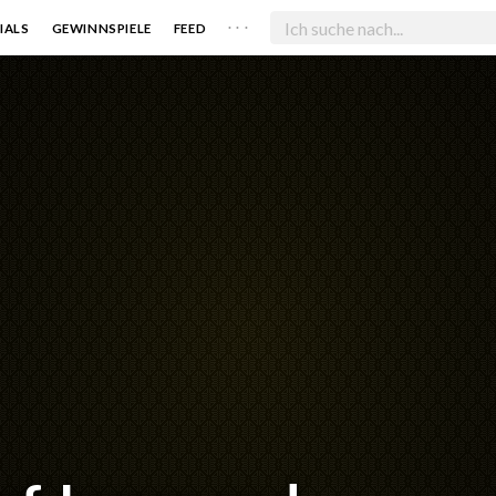
. . .
IALS
GEWINNSPIELE
FEED