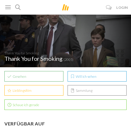
LOGIN
Thank You for Smoking
Thank You for Smoking
(2005)
Gesehen
Will ich sehen
Lieblingsfilm
Sammlung
Schaue ich gerade
VERFÜGBAR AUF