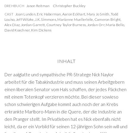
DREHBUCH
Jason Reitman
Christopher Buckley
CAST
Joan Lunden
,
Eric Haberman
,
Aaron Eckhart
,
Mary Jo Smith
,
Todd
Louiso
,
Jeff Witzke
,
J.K. Simmons
,
Marianne Muellerleile
,
Cameron Bright
,
Alex Diaz
,
Jordan Garrett
,
Courtney Taylor Burness
,
Jordan Orr
,
Maria Bello
,
David Koechner
,
Kim Dickens
INHALT
Der aalglatte und sympathische PR-Stratege Nick Naylor
arbeitet für die Tabakindustrie und muss seinen Arbeitgebern
einen liberalen Senator vom Hals schaffen, der jedes Päckchen
mit einem Totenkopf verzieren möchte. Bei dieser sowieso
schon schwierigen Aufgabe kommt auch noch der an Krebs
erkrankte Marlboro-Mann in die Quere, der die Industrie an
den Pranger stellt. Im Privatleben hat es Nick ebenfalls nicht
leicht, da er ein Vorbild für seinen 12-jährigen Sohn sein will und