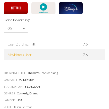
Deine Bewertung: 0
0.5
User Durchschnitt
7.6
Moviebreak User
7.6
ORIGINAL TITEL
Thank You for Smoking
LAUFZEIT
92 Minuten
STARTDATUM
31.08.2006
GENRES
Comedy, Drama
LÄNDER
USA
REGIE
Jason Reitman