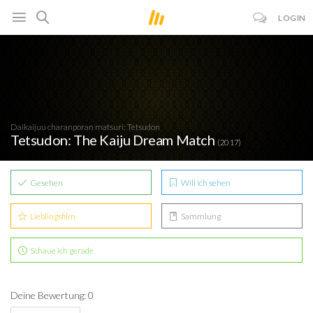
LOGIN
Daikaijuu charanporan matsuri: Tetsudon
Tetsudon: The Kaiju Dream Match
(2017)
Gesehen
Will ich sehen
Lieblingsfilm
Sammlung
Schaue ich gerade
Deine Bewertung: 0