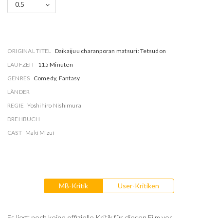
0.5
ORIGINAL TITEL
Daikaijuu charanporan matsuri: Tetsudon
LAUFZEIT
115 Minuten
GENRES
Comedy, Fantasy
LÄNDER
REGIE
Yoshihiro Nishimura
DREHBUCH
CAST
Maki Mizui
MB-Kritik
User-Kritiken
Es liegt noch keine offizielle Kritik für diesen Film vor.