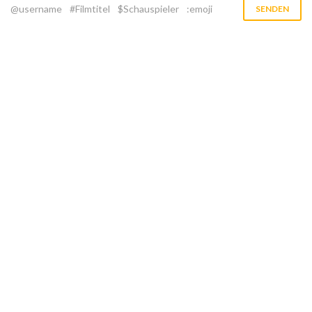
@username
#Filmtitel
$Schauspieler
:emoji