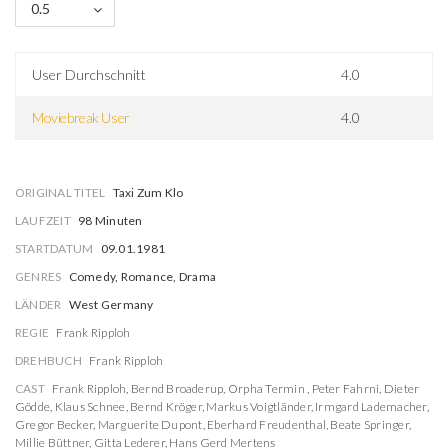
0.5
User Durchschnitt
4.0
Moviebreak User
4.0
ORIGINAL TITEL
Taxi Zum Klo
LAUFZEIT
98 Minuten
STARTDATUM
09.01.1981
GENRES
Comedy, Romance, Drama
LÄNDER
West Germany
REGIE
Frank Ripploh
DREHBUCH
Frank Ripploh
CAST
Frank Ripploh
,
Bernd Broaderup
,
Orpha Termin
,
Peter Fahrni
,
Dieter
Gödde
,
Klaus Schnee
,
Bernd Kröger
,
Markus Voigtländer
,
Irmgard Lademacher
,
Gregor Becker
,
Marguerite Dupont
,
Eberhard Freudenthal
,
Beate Springer
,
Millie Büttner
,
Gitta Lederer
,
Hans Gerd Mertens