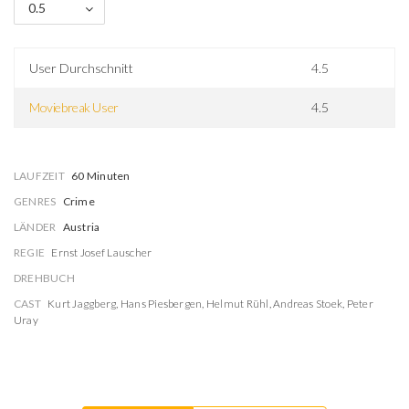
0.5
User Durchschnitt
4.5
Moviebreak User
4.5
LAUFZEIT
60 Minuten
GENRES
Crime
LÄNDER
Austria
REGIE
Ernst Josef Lauscher
DREHBUCH
CAST
Kurt Jaggberg
,
Hans Piesbergen
,
Helmut Rühl
,
Andreas Stoek
,
Peter
Uray