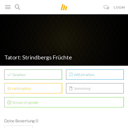
LOGIN
Tatort: Strindbergs Früchte
Gesehen
Will ich sehen
Lieblingsfilm
Sammlung
Schaue ich gerade
Deine Bewertung: 0