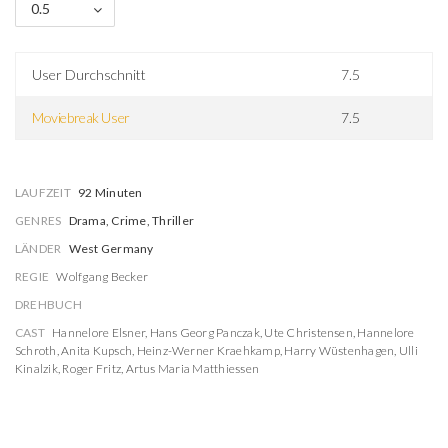
0.5
User Durchschnitt
7.5
Moviebreak User
7.5
LAUFZEIT
92 Minuten
GENRES
Drama, Crime, Thriller
LÄNDER
West Germany
REGIE
Wolfgang Becker
DREHBUCH
CAST
Hannelore Elsner
,
Hans Georg Panczak
,
Ute Christensen
,
Hannelore
Schroth
,
Anita Kupsch
,
Heinz-Werner Kraehkamp
,
Harry Wüstenhagen
,
Ulli
Kinalzik
,
Roger Fritz
,
Artus Maria Matthiessen