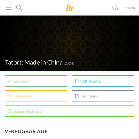
LOGIN
Tatort: Made in China
(2024)
Gesehen
Will ich sehen
Lieblingsfilm
Sammlung
Schaue ich gerade
VERFÜGBAR AUF