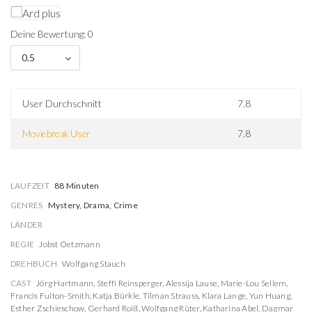
Deine Bewertung: 0
0.5
User Durchschnitt
7.8
Moviebreak User
7.8
LAUFZEIT
88 Minuten
GENRES
Mystery, Drama, Crime
LÄNDER
REGIE
Jobst Oetzmann
DREHBUCH
Wolfgang Stauch
CAST
Jörg Hartmann
,
Steffi Reinsperger
,
Alessija Lause
,
Marie-Lou Sellem
,
Francis Fulton-Smith
,
Katja Bürkle
,
Tilman Strauss
,
Klara Lange
,
Yun Huang
,
Esther Zschieschow
,
Gerhard Roiß
,
Wolfgang Rüter
,
Katharina Abel
,
Dagmar