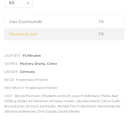
0.5
User Durchschnitt
7.0
Moviebreak User
7.0
LAUFZEIT
91 Minuten
GENRES
Mystery, Drama, Crime
LÄNDER
Germany
REGIE
Friedemann Fromm
DREHBUCH
Friedemann Fromm
CAST
Benno Fürmann
,
Elisabeth von Koch
,
Louis Friedemann Thiele
,
Axel
Milberg
,
Dieter Kirchlechner
,
Miroslav Nemec
,
Udo Wachtveitl
,
Glenn Goltz
,
Bruno Eyron
,
Heinrich Schmieder
,
Michael Fitz
,
Krista Posch
,
Horst Kotterba
,
Johanna Liebeneiner
,
Dirk Galuba
,
David Scheller