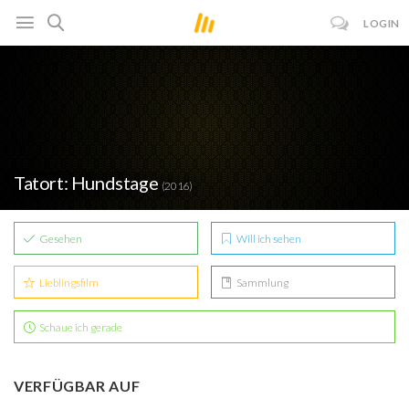
LOGIN
Tatort: Hundstage
(2016)
Gesehen
Will ich sehen
Lieblingsfilm
Sammlung
Schaue ich gerade
VERFÜGBAR AUF