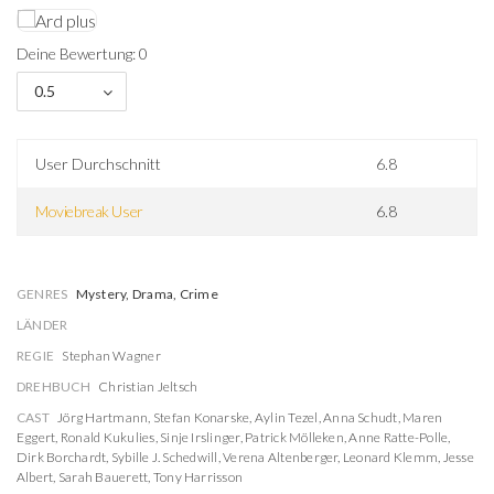
Deine Bewertung: 0
0.5
User Durchschnitt
6.8
Moviebreak User
6.8
GENRES
Mystery, Drama, Crime
LÄNDER
REGIE
Stephan Wagner
DREHBUCH
Christian Jeltsch
CAST
Jörg Hartmann
,
Stefan Konarske
,
Aylin Tezel
,
Anna Schudt
,
Maren
Eggert
,
Ronald Kukulies
,
Sinje Irslinger
,
Patrick Mölleken
,
Anne Ratte-Polle
,
Dirk Borchardt
,
Sybille J. Schedwill
,
Verena Altenberger
,
Leonard Klemm
,
Jesse
Albert
,
Sarah Bauerett
,
Tony Harrisson