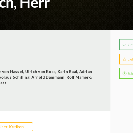
ch, Herr
Ge
Lie
z von Hassel
,
Ulrich von Bock
,
Karin Baal
,
Adrian
Sch
kolaus Schilling
,
Arnold Dammann
,
Rolf Mamero
,
att
User-Kritiken