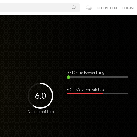
BEITRETEN
LOGIN
0
· Deine Bewertung
6.0 · Moviebreak User
6.0
Durchschnittlich