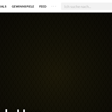
. . .
IALS
GEWINNSPIELE
FEED