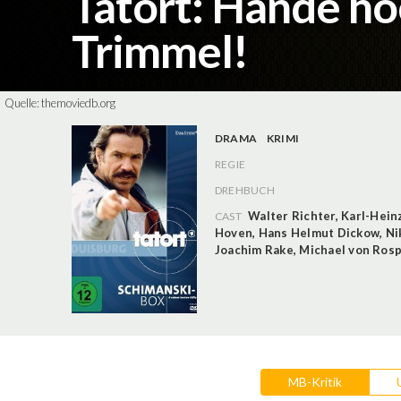
Tatort: Hände ho
Trimmel!
Quelle:
themoviedb.org
DRAMA
KRIMI
REGIE
DREHBUCH
Walter Richter
,
Karl-Hein
CAST
Hoven
,
Hans Helmut Dickow
,
Ni
Joachim Rake
,
Michael von Rosp
MB-Kritik