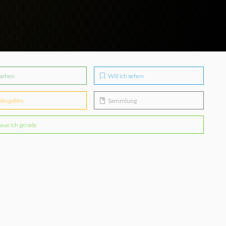
sehen
Will ich sehen
blingsfilm
Sammlung
aue ich gerade