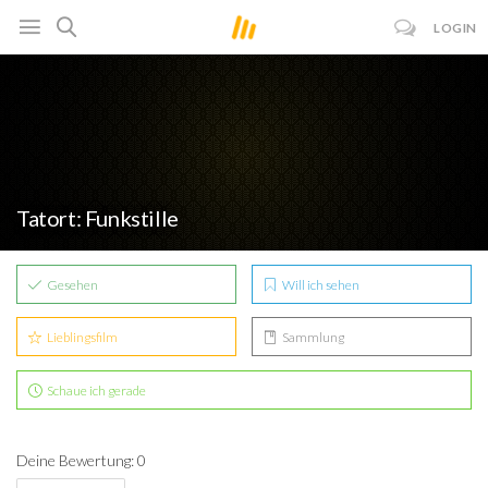
LOGIN
Tatort: Funkstille
Gesehen
Will ich sehen
Lieblingsfilm
Sammlung
Schaue ich gerade
Deine Bewertung: 0