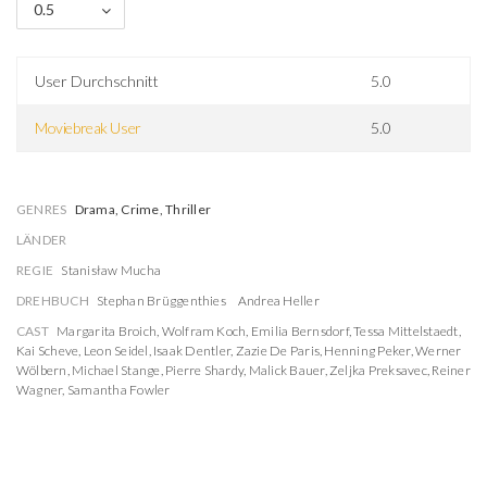
0.5
User Durchschnitt
5.0
Moviebreak User
5.0
GENRES
Drama, Crime, Thriller
LÄNDER
REGIE
Stanisław Mucha
DREHBUCH
Stephan Brüggenthies
Andrea Heller
CAST
Margarita Broich
,
Wolfram Koch
,
Emilia Bernsdorf
,
Tessa Mittelstaedt
,
Kai Scheve
,
Leon Seidel
,
Isaak Dentler
,
Zazie De Paris
,
Henning Peker
,
Werner
Wölbern
,
Michael Stange
,
Pierre Shardy
,
Malick Bauer
,
Zeljka Preksavec
,
Reiner
Wagner
,
Samantha Fowler