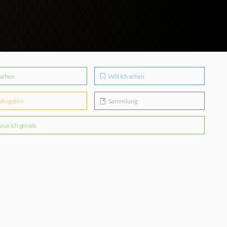
sehen
Will ich sehen
blingsfilm
Sammlung
aue ich gerade