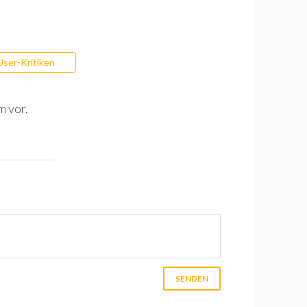
User-Kritiken
m vor.