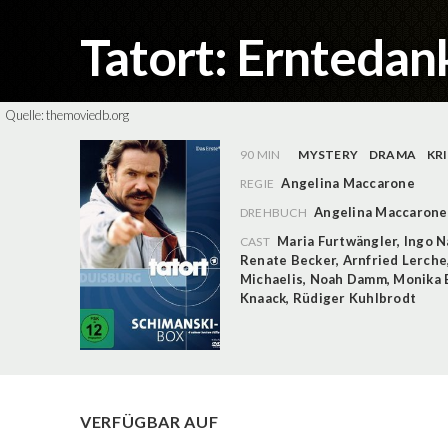
Tatort: Erntedank
Quelle:
themoviedb.org
90 MIN
MYSTERY
DRAMA
KR
Angelina Maccarone
REGIE
Angelina Maccarone
DREHBUCH
Maria Furtwängler
,
Ingo N
CAST
Renate Becker
,
Arnfried Lerche
Michaelis
,
Noah Damm
,
Monika 
Knaack
,
Rüdiger Kuhlbrodt
VERFÜGBAR AUF