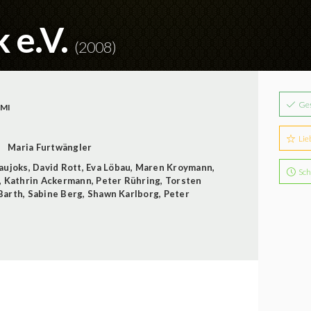
 e.V.
(2008)
Ge
IMI
Lie
Maria Furtwängler
aujoks
,
David Rott
,
Eva Löbau
,
Maren Kroymann
,
Sch
,
Kathrin Ackermann
,
Peter Rühring
,
Torsten
Barth
,
Sabine Berg
,
Shawn Karlborg
,
Peter