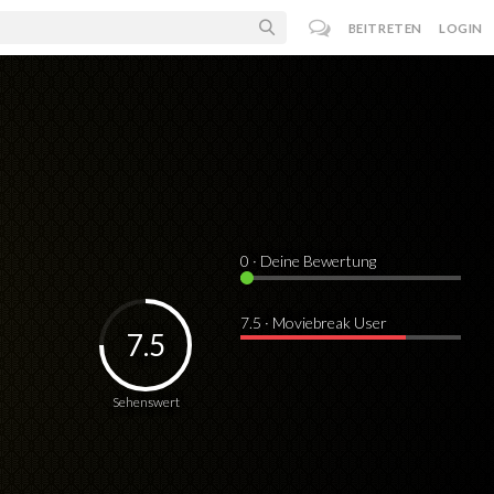
BEITRETEN
LOGIN
0
· Deine Bewertung
7.5 · Moviebreak User
7.5
Sehenswert