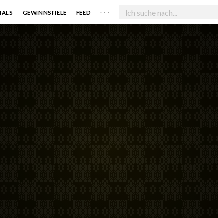
. . .
IALS
GEWINNSPIELE
FEED