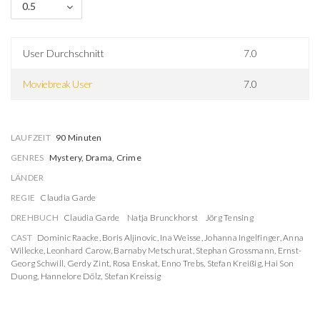
0.5
User Durchschnitt
7.0
Moviebreak User
7.0
LAUFZEIT
90 Minuten
GENRES
Mystery, Drama, Crime
LÄNDER
REGIE
Claudia Garde
DREHBUCH
Claudia Garde
Natja Brunckhorst
Jörg Tensing
CAST
Dominic Raacke
,
Boris Aljinovic
,
Ina Weisse
,
Johanna Ingelfinger
,
Anna
Willecke
,
Leonhard Carow
,
Barnaby Metschurat
,
Stephan Grossmann
,
Ernst-
Georg Schwill
,
Gerdy Zint
,
Rosa Enskat
,
Enno Trebs
,
Stefan Kreißig
,
Hai Son
Duong
,
Hannelore Dölz
,
Stefan Kreissig