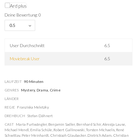
Deine Bewertung: 0
0.5
User Durchschnitt
6.5
Moviebreak User
6.5
LAUFZEIT
90 Minuten
GENRES
Mystery, Drama, Crime
LÄNDER
REGIE
Franziska Meletzky
DREHBUCH
Stefan Dähnert
CAST
Maria Furtwängler
,
Benjamin Sadler
,
Bernhard Schir
,
Alessija Lause
,
Michael Mendl
,
Emilia Schüle
,
Robert Gallinowski
,
Torsten Michaelis
,
René
Schwittay
,
Peter Meinhardt
,
Christoph Glaubacker
,
Dietrich Adam
,
Christian