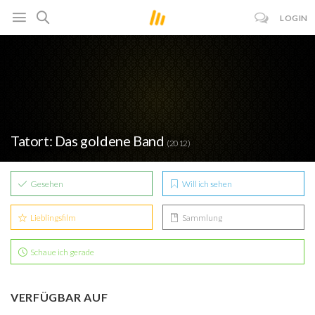
LOGIN
Tatort: Das goldene Band
(2012)
Gesehen
Will ich sehen
Lieblingsfilm
Sammlung
Schaue ich gerade
VERFÜGBAR AUF