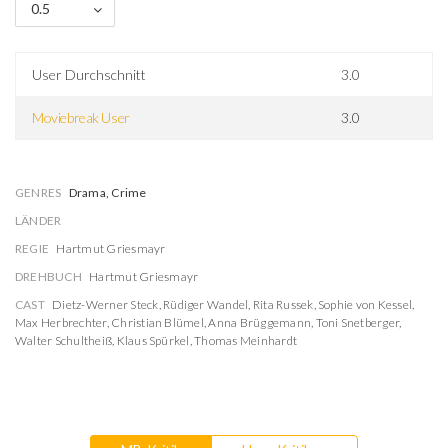
0.5
User Durchschnitt
3.0
Moviebreak User
3.0
GENRES
Drama, Crime
LÄNDER
REGIE
Hartmut Griesmayr
DREHBUCH
Hartmut Griesmayr
CAST
Dietz-Werner Steck
,
Rüdiger Wandel
,
Rita Russek
,
Sophie von Kessel
,
Max Herbrechter
,
Christian Blümel
,
Anna Brüggemann
,
Toni Snetberger
,
Walter Schultheiß
,
Klaus Spürkel
,
Thomas Meinhardt