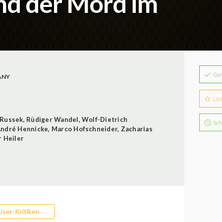
und der Mord im
Ge
ANY
Lie
 Russek
,
Rüdiger Wandel
,
Wolf-Dietrich
Sch
ndré Hennicke
,
Marco Hofschneider
,
Zacharias
 Heiler
User-Kritiken