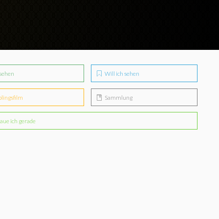
sehen
Will ich sehen
blingsfilm
Sammlung
aue ich gerade