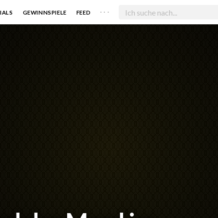
. . .
IALS
GEWINNSPIELE
FEED