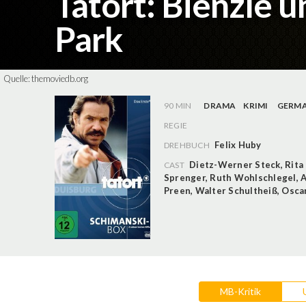
Tatort: Bienzle 
Park
Quelle:
themoviedb.org
90 MIN
DRAMA
KRIMI
GERM
REGIE
Felix Huby
DREHBUCH
Dietz-Werner Steck
,
Rita
CAST
Sprenger
,
Ruth Wohlschlegel
,
A
Preen
,
Walter Schultheiß
,
Oscar
MB-Kritik