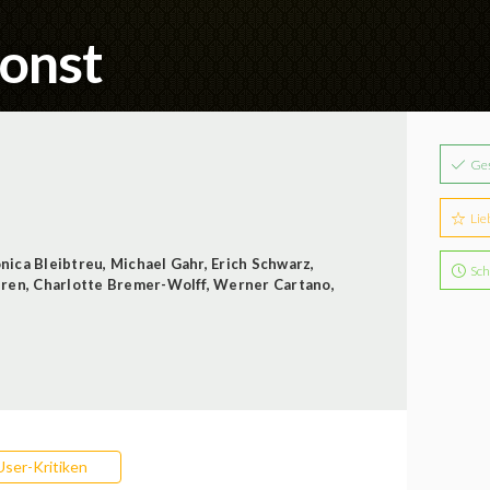
sonst
Ge
Lie
nica Bleibtreu
,
Michael Gahr
,
Erich Schwarz
,
Sch
uren
,
Charlotte Bremer-Wolff
,
Werner Cartano
,
User-Kritiken