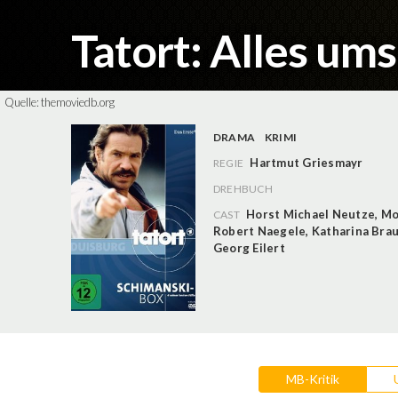
Tatort: Alles um
Quelle:
themoviedb.org
DRAMA
KRIMI
Hartmut Griesmayr
REGIE
DREHBUCH
Horst Michael Neutze
,
Mo
CAST
Robert Naegele
,
Katharina Bra
Georg Eilert
MB-Kritik