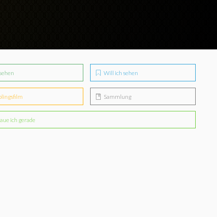
sehen
Will ich sehen
blingsfilm
Sammlung
aue ich gerade