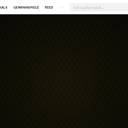
. . .
IALS
GEWINNSPIELE
FEED