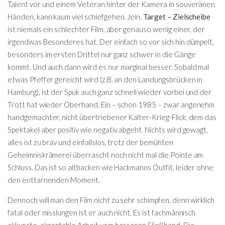
Talent vor und einem Veteran hinter der Kamera in souveränen
Händen, kann kaum viel schiefgehen. Jein.
Target – Zielscheibe
ist niemals ein schlechter Film, aber genauso wenig einer, der
irgendwas Besonderes hat. Der einfach so vor sich hin dümpelt,
besonders im ersten Drittel nur ganz schwer in die Gänge
kommt. Und auch dann wird es nur marginal besser. Sobald mal
etwas Pfeffer gereicht wird (z.B. an den Landungsbrücken in
Hamburg), ist der Spuk auch ganz schnell wieder vorbei und der
Trott hat wieder Oberhand. Ein – schon 1985 – zwar angenehm
handgemachter, nicht übertriebener Kalter-Krieg-Flick, dem das
Spektakel aber positiv wie negativ abgeht. Nichts wird gewagt,
alles ist zu brav und einfallslos, trotz der bemühten
Geheimniskrämerei überrascht noch nicht mal die Pointe am
Schluss. Das ist so altbacken wie Hackmanns Outfit, leider ohne
den enttarnenden Moment.
Dennoch will man den Film nicht zu sehr schimpfen, denn wirklich
fatal oder misslungen ist er auch nicht. Es ist fachmännisch
akkurate, akzeptable Arbeit vom besseren Fließband. Die