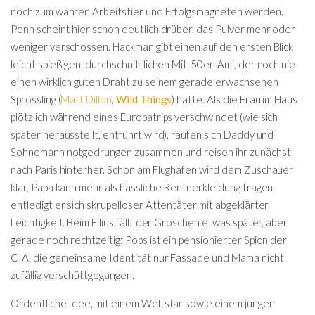
noch zum wahren Arbeitstier und Erfolgsmagneten werden.
Penn scheint hier schon deutlich drüber, das Pulver mehr oder
weniger verschossen. Hackman gibt einen auf den ersten Blick
leicht spießigen, durchschnittlichen Mit-50er-Ami, der noch nie
einen wirklich guten Draht zu seinem gerade erwachsenen
Sprössling (
Matt Dillon
,
Wild Things
) hatte. Als die Frau im Haus
plötzlich während eines Europatrips verschwindet (wie sich
später herausstellt, entführt wird), raufen sich Daddy und
Sohnemann notgedrungen zusammen und reisen ihr zunächst
nach Paris hinterher. Schon am Flughafen wird dem Zuschauer
klar, Papa kann mehr als hässliche Rentnerkleidung tragen,
entledigt er sich skrupelloser Attentäter mit abgeklärter
Leichtigkeit. Beim Filius fällt der Groschen etwas später, aber
gerade noch rechtzeitig: Pops ist ein pensionierter Spion der
CIA, die gemeinsame Identität nur Fassade und Mama nicht
zufällig verschüttgegangen.
Ordentliche Idee, mit einem Weltstar sowie einem jungen