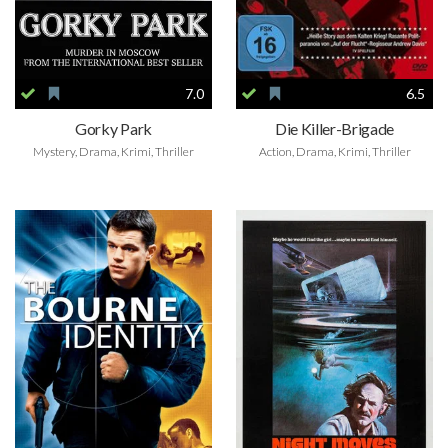
7.0
6.5
Gorky Park
Die Killer-Brigade
Mystery, Drama, Krimi, Thriller
Action, Drama, Krimi, Thriller