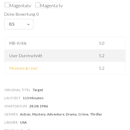
Deine Bewertung: 0
0.5
MB-Kritik
5.0
User Durchschnitt
5.2
Moviebreak User
5.2
ORIGINAL TITEL
Target
LAUFZEIT
113 Minuten
STARTDATUM
28.08.1986
GENRES
Action, Mystery, Adventure, Drama, Crime, Thriller
LÄNDER
USA