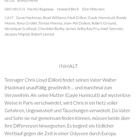
REGIE
Arthur Penn
DREHBUCH
Martin Ragaway
Howard Berk
Don Petersen
CAST
Gene Hackman
,
Brad Williams
,
Matt Dillon
,
Gayle Hunnicutt
,
Randy
Moore
,
Ilona Grübel
,
Tomas Hnevsa
,
Jean-Pol Dubois
,
Robert Ground
,
Véronique Guillaud
,
Charlotte Bailey
,
James Selby
,
Ray Fry
,
Josef Sommer
,
Jacques Mignot
,
Robert Liensol
INHALT
Teenager Chris Lloyd (Dillon) findet seinen Vater Walter
(Hackman) unauffällig, gewöhnlich ... und manchmal zum
Verzweifeln. Als seine Mutter (Gayle Hunnicutt) auf mysteriöse
Weise in Paris verschwindet, wird Chris in ein Netz voller
Gefahren, Ungewissheit und Täuschungen verwickelt. Da Vater
und Sohn sie nur gemeinsam finden können, müssen beide über
ihre Differenzen hinwegsehen. Es beginnt ein tödlicher
Wettlauf gegen die Zeit in einer Odyssee durch Europa.