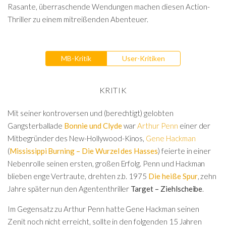
Rasante, überraschende Wendungen machen diesen Action-
Thriller zu einem mitreißenden Abenteuer.
MB-Kritik
User-Kritiken
KRITIK
Mit seiner kontroversen und (berechtigt) gelobten
Gangsterballade
Bonnie und Clyde
war
Arthur Penn
einer der
Mitbegründer des New-Hollywood-Kinos,
Gene Hackman
(
Mississippi Burning – Die Wurzel des Hasses
) feierte in einer
Nebenrolle seinen ersten, großen Erfolg. Penn und Hackman
blieben enge Vertraute, drehten z.b. 1975
Die heiße Spur
, zehn
Jahre später nun den Agententhriller
Target – Ziehlscheibe
.
Im Gegensatz zu Arthur Penn hatte Gene Hackman seinen
Zenit noch nicht erreicht, sollte in den folgenden 15 Jahren