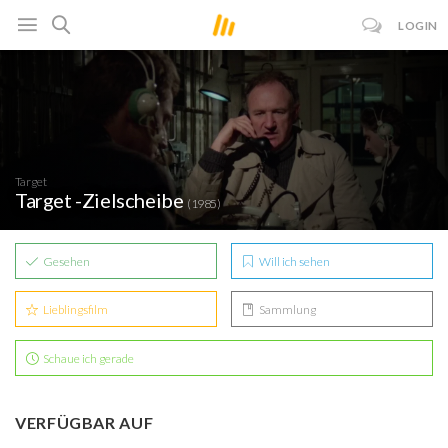
LOGIN
Target
Target -Zielscheibe
(1985)
Gesehen
Will ich sehen
Lieblingsfilm
Sammlung
Schaue ich gerade
VERFÜGBAR AUF