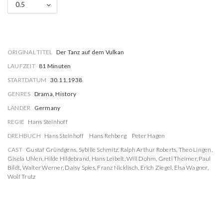
0.5
ORIGINAL TITEL
Der Tanz auf dem Vulkan
LAUFZEIT
81 Minuten
STARTDATUM
30.11.1938
GENRES
Drama, History
LÄNDER
Germany
REGIE
Hans Steinhoff
DREHBUCH
Hans Steinhoff
Hans Rehberg
Peter Hagen
CAST
Gustaf Gründgens
,
Sybille Schmitz
,
Ralph Arthur Roberts
,
Theo Lingen
,
Gisela Uhlen
,
Hilde Hildebrand
,
Hans Leibelt
,
Will Dohm
,
Gretl Theimer
,
Paul
Bildt
,
Walter Werner
,
Daisy Spies
,
Franz Nicklisch
,
Erich Ziegel
,
Elsa Wagner
,
Wolf Trutz