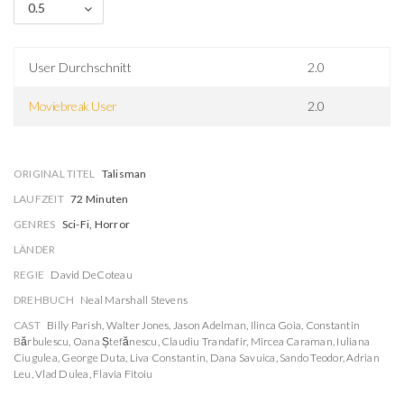
0.5
User Durchschnitt
2.0
Moviebreak User
2.0
ORIGINAL TITEL
Talisman
LAUFZEIT
72 Minuten
GENRES
Sci-Fi, Horror
LÄNDER
REGIE
David DeCoteau
DREHBUCH
Neal Marshall Stevens
CAST
Billy Parish
,
Walter Jones
,
Jason Adelman
,
Ilinca Goia
,
Constantin
Bărbulescu
,
Oana Ștefănescu
,
Claudiu Trandafir
,
Mircea Caraman
,
Iuliana
Ciugulea
,
George Duta
,
Liva Constantin
,
Dana Savuica
,
Sando Teodor
,
Adrian
Leu
,
Vlad Dulea
,
Flavia Fitoiu