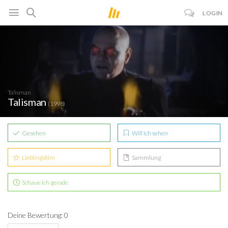
LOGIN
Talisman
Talisman
(1998)
Gesehen
Will ich sehen
Lieblingsfilm
Sammlung
Schaue ich gerade
Deine Bewertung: 0