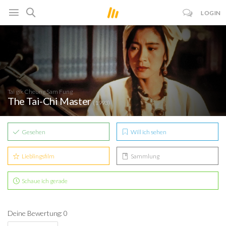
LOGIN
Tai gik Cheung Sam Fung
The Tai-Chi Master
(1993)
Gesehen
Will ich sehen
Lieblingsfilm
Sammlung
Schaue ich gerade
Deine Bewertung: 0