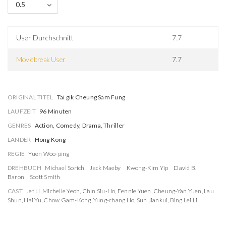
0.5
User Durchschnitt
7.7
Moviebreak User
7.7
ORIGINAL TITEL
Tai gik Cheung Sam Fung
LAUFZEIT
96 Minuten
GENRES
Action, Comedy, Drama, Thriller
LÄNDER
Hong Kong
REGIE
Yuen Woo-ping
DREHBUCH
Michael Sorich
Jack Maeby
Kwong-Kim Yip
David B.
Baron
Scott Smith
CAST
Jet Li
,
Michelle Yeoh
,
Chin Siu-Ho
,
Fennie Yuen
,
Cheung-Yan Yuen
,
Lau
Shun
,
Hai Yu
,
Chow Gam-Kong
,
Yung-chang Ho
,
Sun Jiankui
,
Bing Lei Li