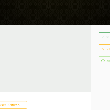
Ge
Lie
Sch
User-Kritiken