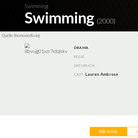
Swimming
Swimming
(2000)
Quelle:
themoviedb.org
DRAMA
REGIE
DREHBUCH
Lauren Ambrose
CAST
MB-Kritik