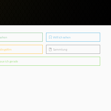
sehen
Will ich sehen
blingsfilm
Sammlung
aue ich gerade