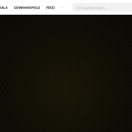
. . .
IALS
GEWINNSPIELE
FEED