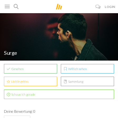
LOGIN
Surge
Gesehen
Will ich sehen
Lieblingsfilm
Sammlung
Schaue ich gerade
Deine Bewertung: 0