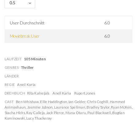
0.5
User Durchschnitt
6.0
Moviebreak User
6.0
LAUFZEIT
105 Minuten
GENRES
Thriller
LÄNDER
REGIE
Aneil Karia
DREHBUCH
Rita Kalnejais
Aneil Karia
Rupert Jones
CAST
Ben Whishaw
,
Ellie Haddington
,
Ian Gelder
,
Chris Coghill
,
Hammed
Animashaun
,
Jasmine Jobson
,
Laurence Spellman
,
Bradley Taylor
,
Ryan McKen
,
Stacha Hicks
,
Ray Calleja
,
Jack Pierce
,
Muna Otaru
,
Paul Blackwell
,
Bogdan
Kominowski
,
Lucy Thackeray