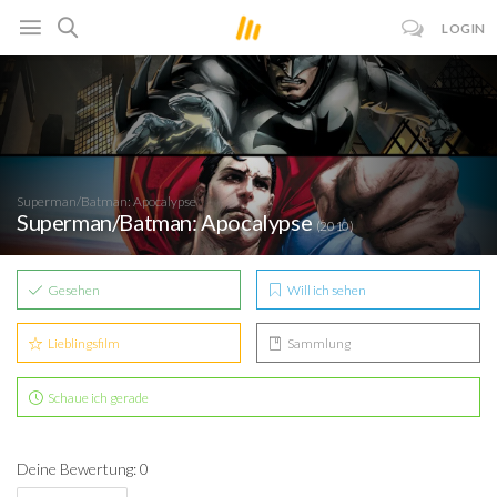
LOGIN
Superman/Batman: Apocalypse
Superman/Batman: Apocalypse
(2010)
Gesehen
Will ich sehen
Lieblingsfilm
Sammlung
Schaue ich gerade
Deine Bewertung: 0