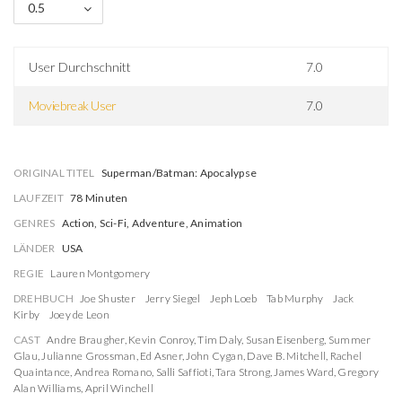
0.5
User Durchschnitt
7.0
Moviebreak User
7.0
ORIGINAL TITEL
Superman/Batman: Apocalypse
LAUFZEIT
78 Minuten
GENRES
Action, Sci-Fi, Adventure, Animation
LÄNDER
USA
REGIE
Lauren Montgomery
DREHBUCH
Joe Shuster
Jerry Siegel
Jeph Loeb
Tab Murphy
Jack
Kirby
Joey de Leon
CAST
Andre Braugher
,
Kevin Conroy
,
Tim Daly
,
Susan Eisenberg
,
Summer
Glau
,
Julianne Grossman
,
Ed Asner
,
John Cygan
,
Dave B. Mitchell
,
Rachel
Quaintance
,
Andrea Romano
,
Salli Saffioti
,
Tara Strong
,
James Ward
,
Gregory
Alan Williams
,
April Winchell