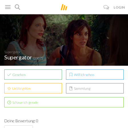
LOGIN
Supergator
Supergator
(2007)
Gesehen
Will ich sehen
Lieblingsfilm
Sammlung
Schaue ich gerade
Deine Bewertung: 0