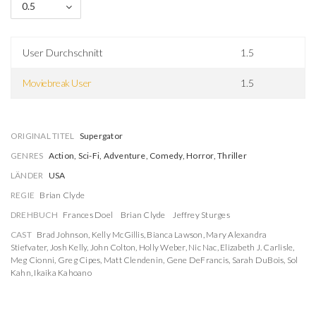
0.5
User Durchschnitt
1.5
Moviebreak User
1.5
ORIGINAL TITEL
Supergator
GENRES
Action, Sci-Fi, Adventure, Comedy, Horror, Thriller
LÄNDER
USA
REGIE
Brian Clyde
DREHBUCH
Frances Doel
Brian Clyde
Jeffrey Sturges
CAST
Brad Johnson
,
Kelly McGillis
,
Bianca Lawson
,
Mary Alexandra
Stiefvater
,
Josh Kelly
,
John Colton
,
Holly Weber
,
Nic Nac
,
Elizabeth J. Carlisle
,
Meg Cionni
,
Greg Cipes
,
Matt Clendenin
,
Gene DeFrancis
,
Sarah DuBois
,
Sol
Kahn
,
Ikaika Kahoano