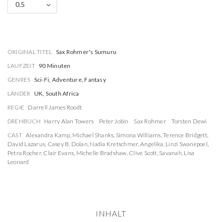
0.5
ORIGINAL TITEL
Sax Rohmer's Sumuru
LAUFZEIT
90 Minuten
GENRES
Sci-Fi, Adventure, Fantasy
LÄNDER
UK, South Africa
REGIE
Darrell James Roodt
DREHBUCH
Harry Alan Towers
Peter Jobin
Sax Rohmer
Torsten Dewi
CAST
Alexandra Kamp
,
Michael Shanks
,
Simona Williams
,
Terence Bridgett
,
David Lazarus
,
Casey B. Dolan
,
Nadia Kretschmer
,
Angelika
,
Linzi Swanepoel
,
Petra Rocher
,
Clair Evans
,
Michelle Bradshaw
,
Clive Scott
,
Savanah
,
Lisa
Leonard
INHALT