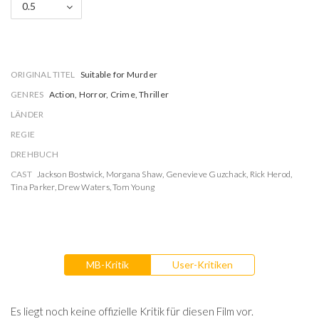
0.5
ORIGINAL TITEL
Suitable for Murder
GENRES
Action, Horror, Crime, Thriller
LÄNDER
REGIE
DREHBUCH
CAST
Jackson Bostwick
,
Morgana Shaw
,
Genevieve Guzchack
,
Rick Herod
,
Tina Parker
,
Drew Waters
,
Tom Young
MB-Kritik
User-Kritiken
Es liegt noch keine offizielle Kritik für diesen Film vor.