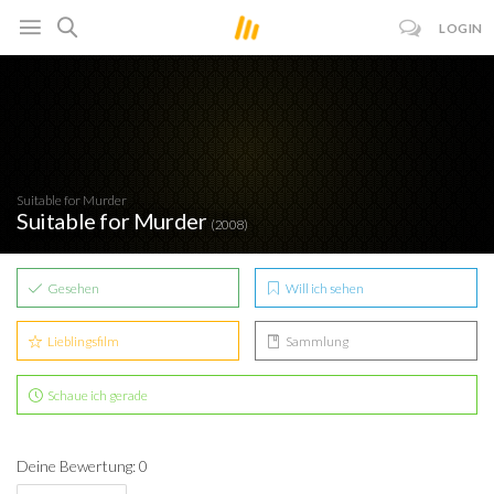
LOGIN
Suitable for Murder
Suitable for Murder
(2008)
Gesehen
Will ich sehen
Lieblingsfilm
Sammlung
Schaue ich gerade
Deine Bewertung: 0