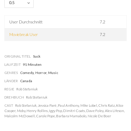
0.5
User Durchschnitt
7.2
Moviebreak User
7.2
ORIGINAL TITEL
Suck
LAUFZEIT
91 Minuten
GENRES
Comedy, Horror, Music
LÄNDER
Canada
REGIE
Rob Stefaniuk
DREHBUCH
Rob Stefaniuk
CAST
Rob Stefaniuk
,
Jessica Paré
,
Paul Anthony
,
Mike Lobel
,
Chris Ratz
,
Alice
Cooper
,
Moby
,
Henry Rollins
,
Iggy Pop
,
Dimitri Coats
,
Dave Foley
,
Alex Lifeson
,
Malcolm McDowell
,
Carole Pope
,
Barbara Mamabolo
,
Nicole De Boer