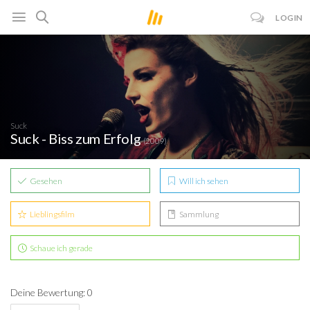
LOGIN
Suck
Suck - Biss zum Erfolg
(2009)
Gesehen
Will ich sehen
Lieblingsfilm
Sammlung
Schaue ich gerade
Deine Bewertung: 0