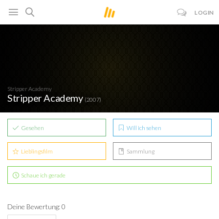
LOGIN
Stripper Academy
Stripper Academy
(2007)
Gesehen
Will ich sehen
Lieblingsfilm
Sammlung
Schaue ich gerade
Deine Bewertung: 0