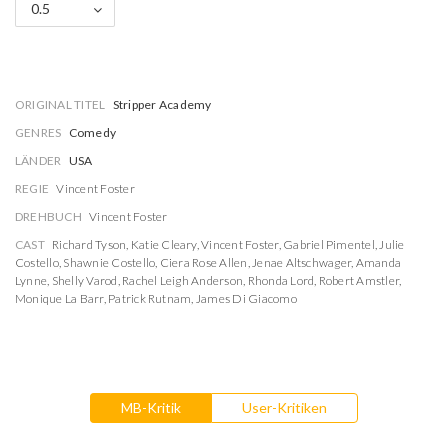
0.5
ORIGINAL TITEL
Stripper Academy
GENRES
Comedy
LÄNDER
USA
REGIE
Vincent Foster
DREHBUCH
Vincent Foster
CAST
Richard Tyson
,
Katie Cleary
,
Vincent Foster
,
Gabriel Pimentel
,
Julie
Costello
,
Shawnie Costello
,
Ciera Rose Allen
,
Jenae Altschwager
,
Amanda
Lynne
,
Shelly Varod
,
Rachel Leigh Anderson
,
Rhonda Lord
,
Robert Amstler
,
Monique La Barr
,
Patrick Rutnam
,
James Di Giacomo
MB-Kritik
User-Kritiken