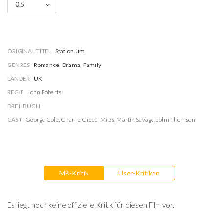
0.5
ORIGINAL TITEL
Station Jim
GENRES
Romance, Drama, Family
LÄNDER
UK
REGIE
John Roberts
DREHBUCH
CAST
George Cole
,
Charlie Creed-Miles
,
Martin Savage
,
John Thomson
MB-Kritik
User-Kritiken
Es liegt noch keine offizielle Kritik für diesen Film vor.