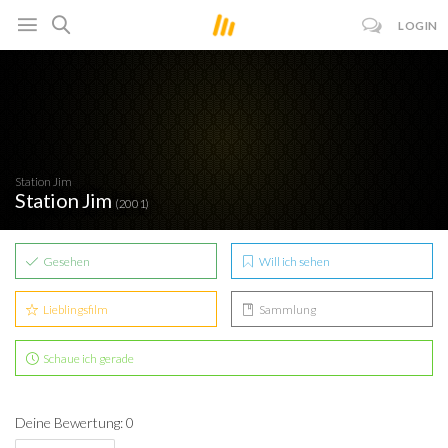
LOGIN
Station Jim
Station Jim
(2001)
Gesehen
Will ich sehen
Lieblingsfilm
Sammlung
Schaue ich gerade
Deine Bewertung: 0