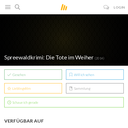
LOGIN
Spreewaldkrimi: Die Tote im Weiher
(2014)
Gesehen
Will ich sehen
Lieblingsfilm
Sammlung
Schaue ich gerade
VERFÜGBAR AUF