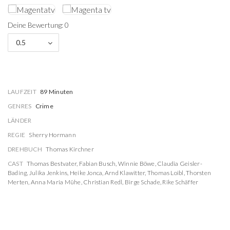
Deine Bewertung: 0
0.5
LAUFZEIT
89 Minuten
GENRES
Crime
LÄNDER
REGIE
Sherry Hormann
DREHBUCH
Thomas Kirchner
CAST
Thomas Bestvater
,
Fabian Busch
,
Winnie Böwe
,
Claudia Geisler-
Bading
,
Julika Jenkins
,
Heike Jonca
,
Arnd Klawitter
,
Thomas Loibl
,
Thorsten
Merten
,
Anna Maria Mühe
,
Christian Redl
,
Birge Schade
,
Rike Schäffer