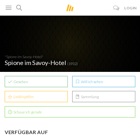
LOGIN
"Spione im Savoy-Hotel"
Spione im Savoy-Hotel
(1932)
Gesehen
Will ich sehen
Lieblingsfilm
Sammlung
Schaue ich gerade
VERFÜGBAR AUF