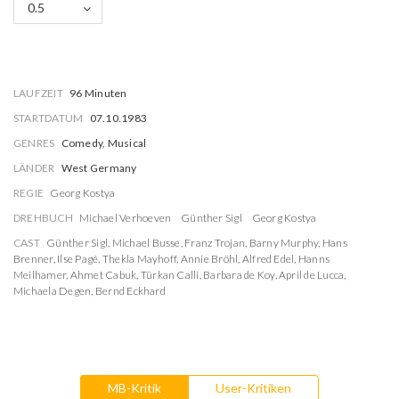
0.5
LAUFZEIT
96 Minuten
STARTDATUM
07.10.1983
GENRES
Comedy, Musical
LÄNDER
West Germany
REGIE
Georg Kostya
DREHBUCH
Michael Verhoeven
Günther Sigl
Georg Kostya
CAST
Günther Sigl
,
Michael Busse
,
Franz Trojan
,
Barny Murphy
,
Hans
Brenner
,
Ilse Pagé
,
Thekla Mayhoff
,
Annie Bröhl
,
Alfred Edel
,
Hanns
Meilhamer
,
Ahmet Cabuk
,
Türkan Calli
,
Barbara de Koy
,
April de Lucca
,
Michaela Degen
,
Bernd Eckhard
MB-Kritik
User-Kritiken