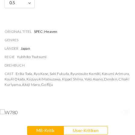
0.5
ORIGINAL TITEL
SPEC: Heaven
GENRES
LÄNDER
Japan
REGIE
Yukihiko Tsutsumi
DREHBUCH
CAST
Erika Toda
,
Ryo Kase
,
Saki Fukuda
,
Ryunosuke Kamiki
,
Kasumi Arimura
,
Kouki Okada
,
Kazuyuki Matsuzawa
,
Kippei Shiina
,
Yûko Asano
,
Denden
,
Chiaki
Kuriyama
,
Akaji Maro
,
Go Riju
MB-Kritik
User-Kritiken