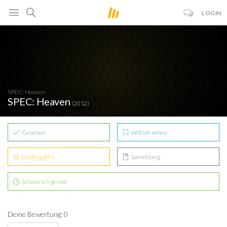
LOGIN
SPEC: Heaven
SPEC: Heaven
(2012)
Gesehen
Will ich sehen
Lieblingsfilm
Sammlung
Schaue ich gerade
Deine Bewertung: 0