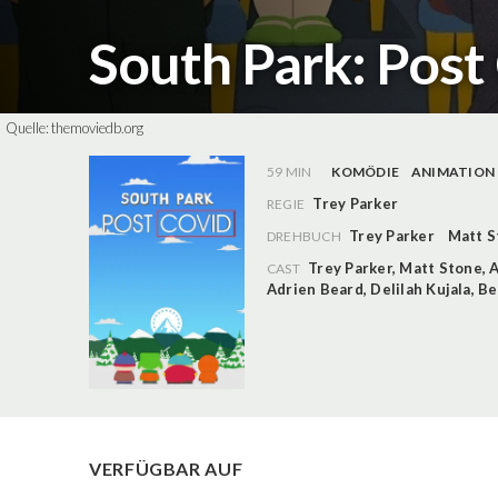
South Park: Post
Quelle:
themoviedb.org
59 MIN
KOMÖDIE
ANIMATION
Trey Parker
REGIE
Trey Parker
Matt S
DREHBUCH
Trey Parker
,
Matt Stone
,
A
CAST
Adrien Beard
,
Delilah Kujala
,
Be
VERFÜGBAR AUF