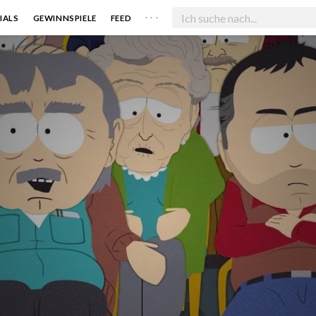
. . .
IALS
GEWINNSPIELE
FEED