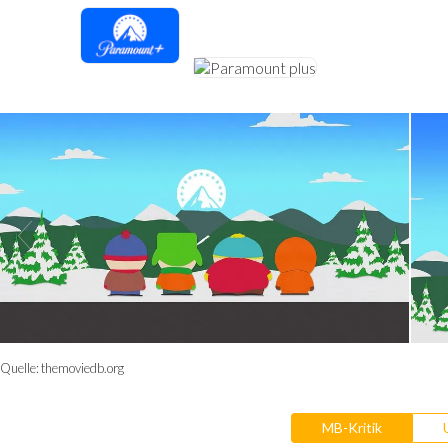
Quelle:
themoviedb.org
MB-Kritik