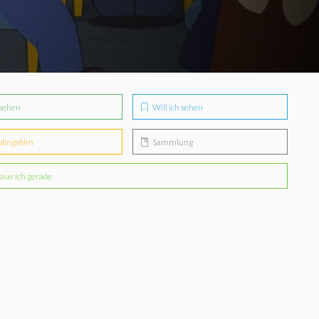
sehen
Will ich sehen
blingsfilm
Sammlung
aue ich gerade