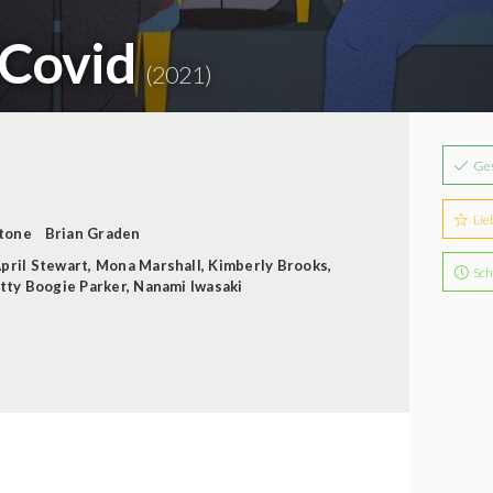
 Covid
(2021)
Ge
Lie
tone
Brian Graden
pril Stewart
,
Mona Marshall
,
Kimberly Brooks
,
Sch
tty Boogie Parker
,
Nanami Iwasaki