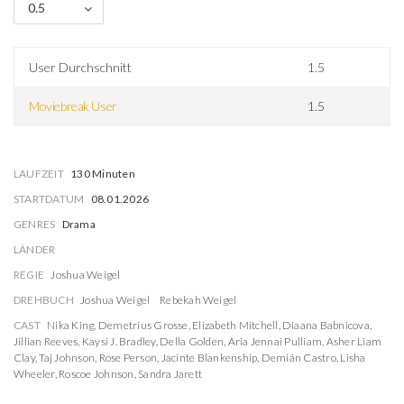
0.5
User Durchschnitt
1.5
Moviebreak User
1.5
LAUFZEIT
130 Minuten
STARTDATUM
08.01.2026
GENRES
Drama
LÄNDER
REGIE
Joshua Weigel
DREHBUCH
Joshua Weigel
Rebekah Weigel
CAST
Nika King
,
Demetrius Grosse
,
Elizabeth Mitchell
,
Diaana Babnicova
,
Jillian Reeves
,
Kaysi J. Bradley
,
Della Golden
,
Aria Jennai Pulliam
,
Asher Liam
Clay
,
Taj Johnson
,
Rose Person
,
Jacinte Blankenship
,
Demián Castro
,
Lisha
Wheeler
,
Roscoe Johnson
,
Sandra Jarett