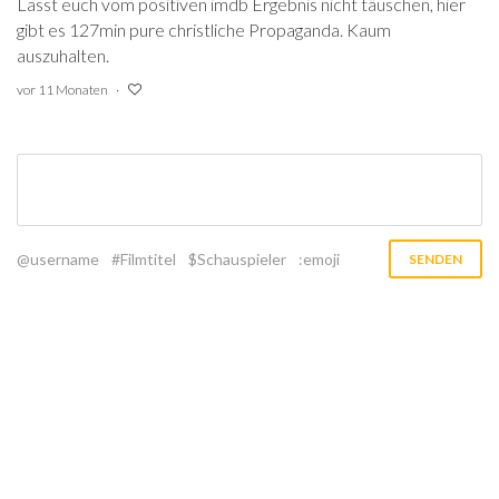
Lasst euch vom positiven imdb Ergebnis nicht täuschen, hier
gibt es 127min pure christliche Propaganda. Kaum
auszuhalten.
vor 11 Monaten
@username
#Filmtitel
$Schauspieler
:emoji