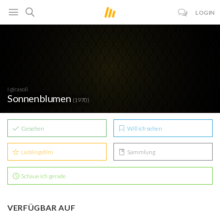
LOGIN
I girasoli
Sonnenblumen
(1970)
Gesehen
Will ich sehen
Lieblingsfilm
Sammlung
Schaue ich gerade
VERFÜGBAR AUF