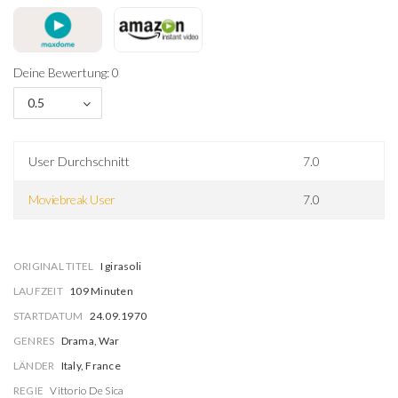
Deine Bewertung: 0
0.5
User Durchschnitt
7.0
Moviebreak User
7.0
ORIGINAL TITEL
I girasoli
LAUFZEIT
109 Minuten
STARTDATUM
24.09.1970
GENRES
Drama, War
LÄNDER
Italy, France
REGIE
Vittorio De Sica