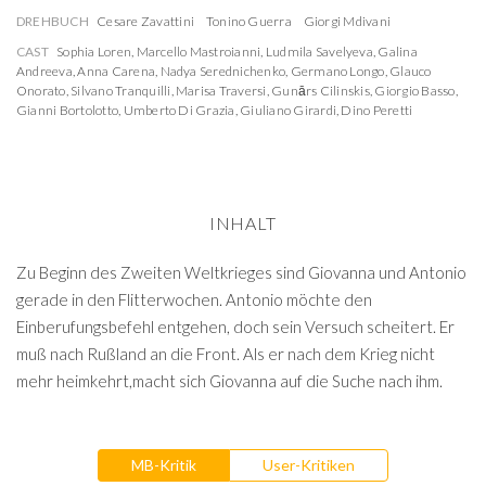
DREHBUCH
Cesare Zavattini
Tonino Guerra
Giorgi Mdivani
CAST
Sophia Loren
,
Marcello Mastroianni
,
Ludmila Savelyeva
,
Galina
Andreeva
,
Anna Carena
,
Nadya Serednichenko
,
Germano Longo
,
Glauco
Onorato
,
Silvano Tranquilli
,
Marisa Traversi
,
Gunārs Cilinskis
,
Giorgio Basso
,
Gianni Bortolotto
,
Umberto Di Grazia
,
Giuliano Girardi
,
Dino Peretti
INHALT
Zu Beginn des Zweiten Weltkrieges sind Giovanna und Antonio
gerade in den Flitterwochen. Antonio möchte den
Einberufungsbefehl entgehen, doch sein Versuch scheitert. Er
muß nach Rußland an die Front. Als er nach dem Krieg nicht
mehr heimkehrt,macht sich Giovanna auf die Suche nach ihm.
MB-Kritik
User-Kritiken