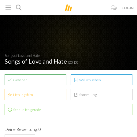
LOGIN
Songs of Love and Hate
Songs of Love and Hate
(2010)
Gesehen
Will ich sehen
Lieblingsfilm
Sammlung
Schaue ich gerade
Deine Bewertung: 0