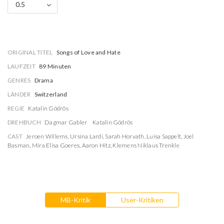
0.5
ORIGINAL TITEL
Songs of Love and Hate
LAUFZEIT
89 Minuten
GENRES
Drama
LÄNDER
Switzerland
REGIE
Katalin Gödrös
DREHBUCH
Dagmar Gabler
Katalin Gödrös
CAST
Jeroen Willems
,
Ursina Lardi
,
Sarah Horvath
,
Luisa Sappelt
,
Joel
Basman
,
Mira Elisa Goeres
,
Aaron Hitz
,
Klemens Niklaus Trenkle
MB-Kritik
User-Kritiken