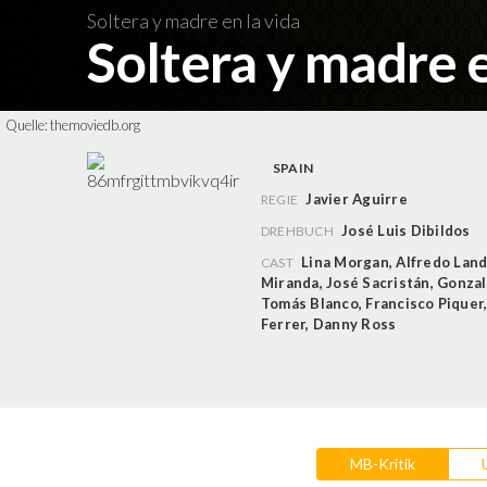
Soltera y madre en la vida
Soltera y madre e
Quelle:
themoviedb.org
SPAIN
Javier Aguirre
REGIE
José Luis Dibildos
DREHBUCH
Lina Morgan
,
Alfredo Lan
CAST
Miranda
,
José Sacristán
,
Gonzal
Tomás Blanco
,
Francisco Piquer
Ferrer
,
Danny Ross
MB-Kritik