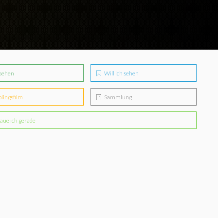
sehen
Will ich sehen
blingsfilm
Sammlung
aue ich gerade