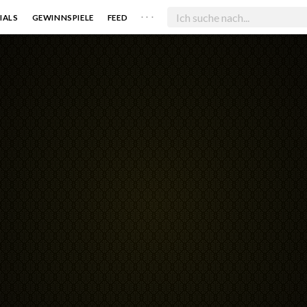
. . .
IALS
GEWINNSPIELE
FEED