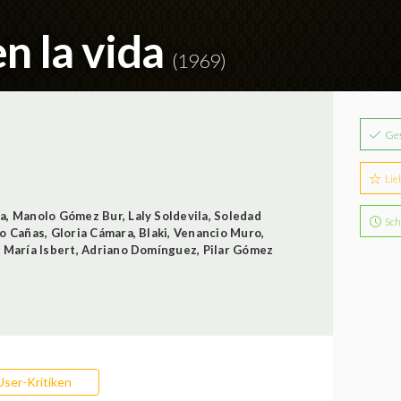
n la vida
(1969)
Ge
Lie
da
,
Manolo Gómez Bur
,
Laly Soldevila
,
Soledad
Sch
o Cañas
,
Gloria Cámara
,
Blaki
,
Venancio Muro
,
,
María Isbert
,
Adriano Domínguez
,
Pilar Gómez
User-Kritiken