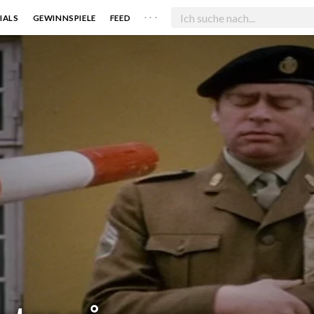
. . .
IALS
GEWINNSPIELE
FEED