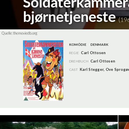
Soldaterkammera
bjørnetjeneste
(19
Quelle:
themoviedb.org
KOMÖDIE
DENMARK
Carl Ottosen
REGIE
Carl Ottosen
DREHBUCH
Karl Stegger
,
Ove Sprogø
CAST