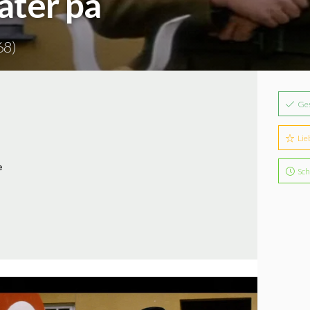
ter på
68)
Ge
Lie
e
Sch