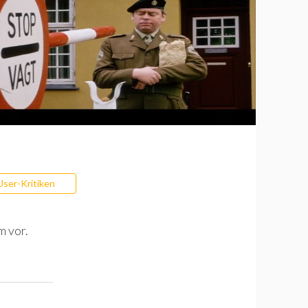
User-Kritiken
m vor.