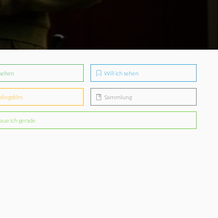
sehen
Will ich sehen
blingsfilm
Sammlung
aue ich gerade