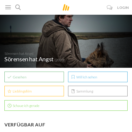
LOGIN
Sörensen hat Angst
Sörensen hat Angst
(2020)
Gesehen
Will ich sehen
Lieblingsfilm
Sammlung
Schaue ich gerade
VERFÜGBAR AUF