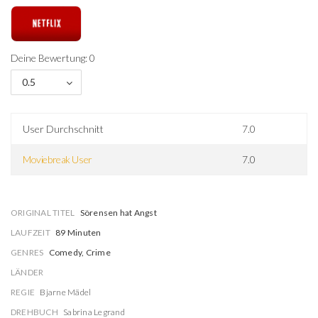
Deine Bewertung: 0
0.5
User Durchschnitt
7.0
Moviebreak User
7.0
ORIGINAL TITEL
Sörensen hat Angst
LAUFZEIT
89 Minuten
GENRES
Comedy, Crime
LÄNDER
REGIE
Bjarne Mädel
DREHBUCH
Sabrina Legrand