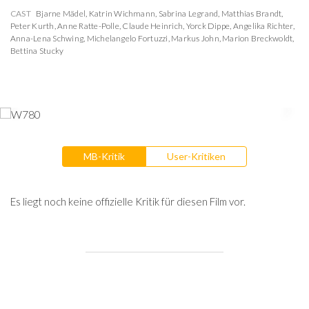
CAST
Bjarne Mädel
,
Katrin Wichmann
,
Sabrina Legrand
,
Matthias Brandt
,
Peter Kurth
,
Anne Ratte-Polle
,
Claude Heinrich
,
Yorck Dippe
,
Angelika Richter
,
Anna-Lena Schwing
,
Michelangelo Fortuzzi
,
Markus John
,
Marion Breckwoldt
,
Bettina Stucky
MB-Kritik
User-Kritiken
Es liegt noch keine offizielle Kritik für diesen Film vor.