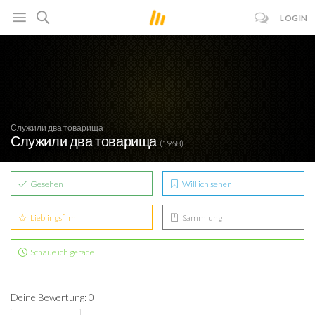
LOGIN
Служили два товарища
Служили два товарища
(1968)
Gesehen
Will ich sehen
Lieblingsfilm
Sammlung
Schaue ich gerade
Deine Bewertung: 0