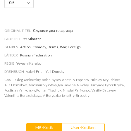
0.5
ORIGINAL TITEL
Служили два товарища
LAUFZEIT
99 Minuten
GENRES
Action, Comedy, Drama, War, Foreign
LÄNDER
Russian Federation
REGIE
Yevgeni Karelov
DREHBUCH
Valeri Frid
Yuli Dunsky
CAST
Oleg Yankovskiy
,
Rolan Bykov
,
Anatoliy Papanov
,
Nikolay Kryuchkov
,
Alla Demidova
,
Vladimir Vysotsky
,
Iya Savvina
,
Nikolay Burlyaev
,
Pyotr Krylov
,
Rostislav Yankovsky
,
Roman Tkachuk
,
Nikolai Parfyonov
,
Vasiliy Badayev
,
Valentina Berezutskaya
,
V. Beryozko
,
Iona Biy-Brodskiy
MB-Kritik
User-Kritiken