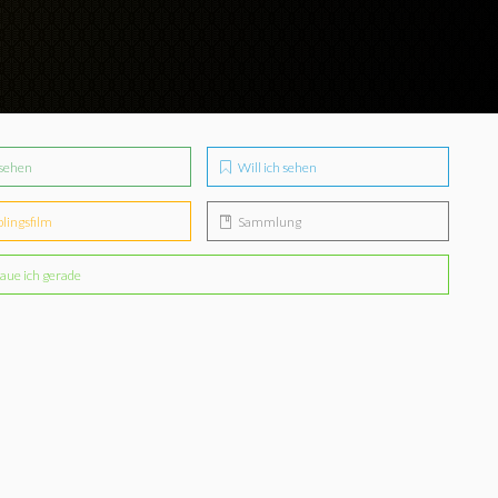
sehen
Will ich sehen
blingsfilm
Sammlung
aue ich gerade