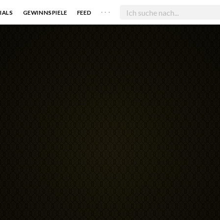
. . .
IALS
GEWINNSPIELE
FEED