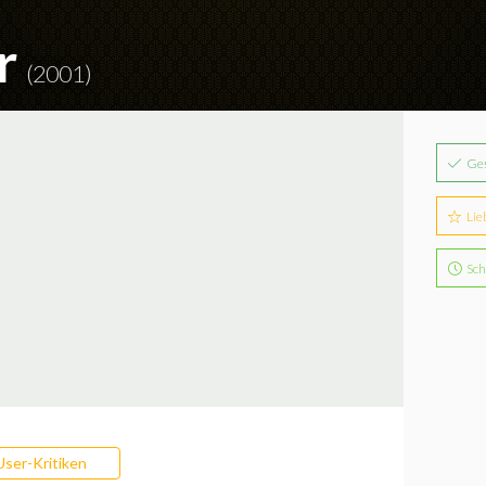
r
(2001)
Ge
Lie
Sch
User-Kritiken