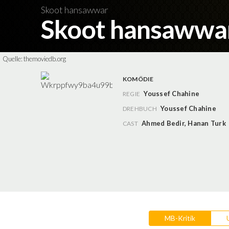
Skoot hansawwar
Skoot hansawwa
Quelle:
themoviedb.org
KOMÖDIE
Youssef Chahine
REGIE
Youssef Chahine
DREHBUCH
Ahmed Bedir
,
Hanan Turk
CAST
MB-Kritik