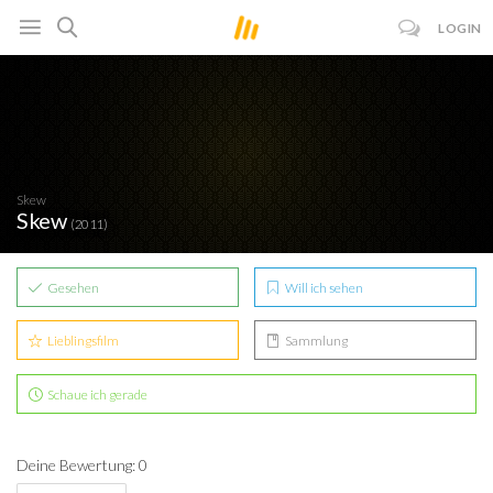
LOGIN
Skew
Skew
(2011)
Gesehen
Will ich sehen
Lieblingsfilm
Sammlung
Schaue ich gerade
Deine Bewertung: 0