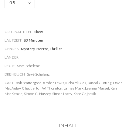
0.5
ORIGINAL TITEL
Skew
LAUFZEIT
83 Minuten
GENRES
Mystery, Horror, Thriller
LÄNDER
REGIE
Sevé Schelenz
DREHBUCH
Sevé Schelenz
CAST
Rob Scattergood
,
Amber Lewis
,
Richard Olak
,
Taneal Cutting
,
David
MacAulay
,
Chadderton W. Thornton
,
James Mark
,
Leanne Marsel
,
Ken
MacKenzie
,
Simon C. Hussey
,
Simon Lacey
,
Kate Gajdosik
INHALT