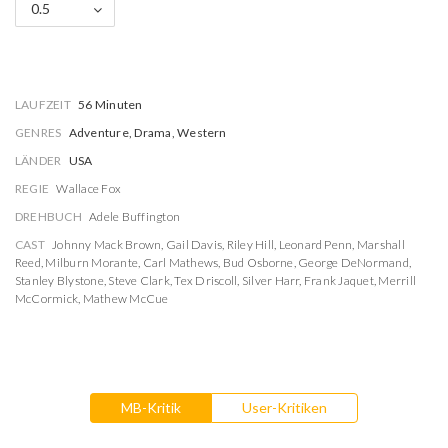
0.5
LAUFZEIT
56 Minuten
GENRES
Adventure, Drama, Western
LÄNDER
USA
REGIE
Wallace Fox
DREHBUCH
Adele Buffington
CAST
Johnny Mack Brown
,
Gail Davis
,
Riley Hill
,
Leonard Penn
,
Marshall
Reed
,
Milburn Morante
,
Carl Mathews
,
Bud Osborne
,
George DeNormand
,
Stanley Blystone
,
Steve Clark
,
Tex Driscoll
,
Silver Harr
,
Frank Jaquet
,
Merrill
McCormick
,
Mathew McCue
MB-Kritik
User-Kritiken