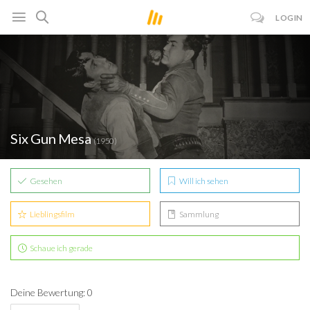
LOGIN
Six Gun Mesa
(1950)
Gesehen
Will ich sehen
Lieblingsfilm
Sammlung
Schaue ich gerade
Deine Bewertung: 0