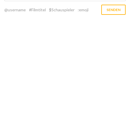
@username
#Filmtitel
$Schauspieler
:emoji