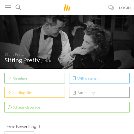
LOGIN
Sitting Pretty
Sitting Pretty
(1948)
Gesehen
Will ich sehen
Lieblingsfilm
Sammlung
Schaue ich gerade
Deine Bewertung: 0