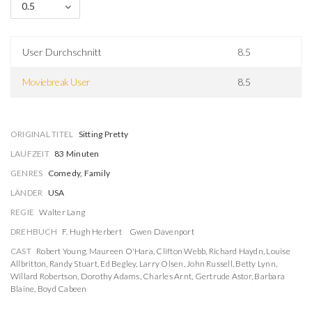
0.5
User Durchschnitt
8.5
Moviebreak User
8.5
ORIGINAL TITEL
Sitting Pretty
LAUFZEIT
83 Minuten
GENRES
Comedy, Family
LÄNDER
USA
REGIE
Walter Lang
DREHBUCH
F. Hugh Herbert
Gwen Davenport
CAST
Robert Young
,
Maureen O'Hara
,
Clifton Webb
,
Richard Haydn
,
Louise
Allbritton
,
Randy Stuart
,
Ed Begley
,
Larry Olsen
,
John Russell
,
Betty Lynn
,
Willard Robertson
,
Dorothy Adams
,
Charles Arnt
,
Gertrude Astor
,
Barbara
Blaine
,
Boyd Cabeen