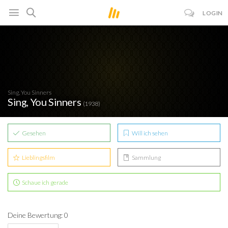
LOGIN
Sing, You Sinners
Sing, You Sinners
(1938)
Gesehen
Will ich sehen
Lieblingsfilm
Sammlung
Schaue ich gerade
Deine Bewertung: 0