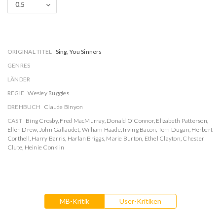
0.5
ORIGINAL TITEL
Sing, You Sinners
GENRES
LÄNDER
REGIE
Wesley Ruggles
DREHBUCH
Claude Binyon
CAST
Bing Crosby
,
Fred MacMurray
,
Donald O'Connor
,
Elizabeth Patterson
,
Ellen Drew
,
John Gallaudet
,
William Haade
,
Irving Bacon
,
Tom Dugan
,
Herbert
Corthell
,
Harry Barris
,
Harlan Briggs
,
Marie Burton
,
Ethel Clayton
,
Chester
Clute
,
Heinie Conklin
MB-Kritik
User-Kritiken