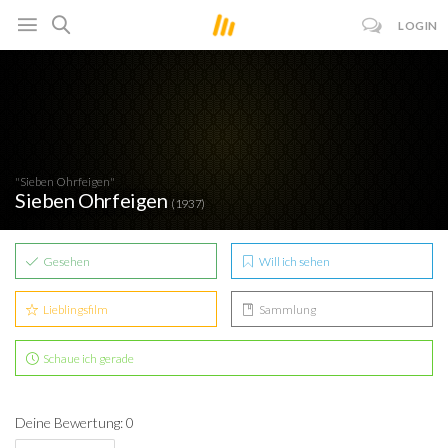
LOGIN
"Sieben Ohrfeigen"
Sieben Ohrfeigen
(1937)
Gesehen
Will ich sehen
Lieblingsfilm
Sammlung
Schaue ich gerade
Deine Bewertung: 0