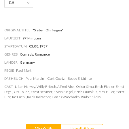
0.5
ORIGINAL TITEL
"Sieben Ohrfeigen"
LAUFZEIT
97 Minuten
STARTDATUM
03.08.1937
GENRES
Comedy, Romance
LÄNDER
Germany
REGIE
Paul Martin
DREHBUCH
Paul Martin
Curt Goetz
Bobby E. Lüthge
CAST
Lilian Harvey
,
Willy Fritsch
,
Alfred Abel
,
Oskar Sima
,
Erich Fiedler
,
Ernst
Legal
,
Otz Tollen
,
Ernst Behmer
,
Erwin Biegel
,
Erich Dunskus
,
Max Hiller
,
Horst
Birr
,
Jac Diehl
,
Karl Harbacher
,
Hanns Waschatko
,
Rudolf Klicks
MB-Kritik
User-Kritiken