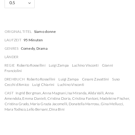
0.5
ORIGINAL TITEL
Siamo donne
LAUFZEIT
95 Minuten
GENRES
Comedy, Drama
LÄNDER
REGIE
Roberto Rossellini
Luigi Zampa
Luchino Visconti
Gianni
Franciolini
DREHBUCH
Roberto Rossellini
Luigi Zampa
Cesare Zavattini
Suso
Cecchi d'Amico
Luigi Chiarini
Luchino Visconti
CAST
Ingrid Bergman
,
Anna Magnani
,
Isa Miranda
,
Alida Valli
,
Anna
Amendola
,
Emma Danieli
,
Cristina Doria
,
Cristina Fantoni
,
Madeleine Fischer
,
Cristina Grado
,
Maria Grazia Jacomelli
,
Donatella Marrosu
,
Gina Mellucci
,
Mara Todisco
,
Lello Bersani
,
Dina Bini