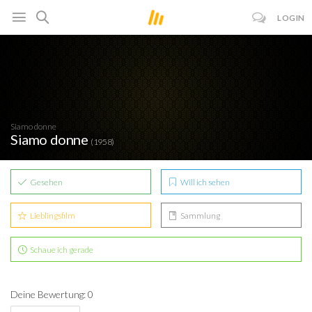
LOGIN
Siamo donne
Siamo donne
(1958)
Gesehen
Will ich sehen
Lieblingsfilm
Sammlung
Schaue ich gerade
Deine Bewertung: 0