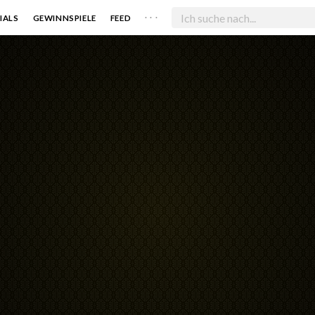
. . .
IALS
GEWINNSPIELE
FEED