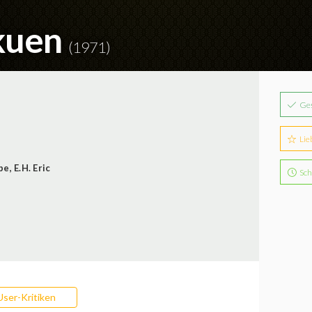
akuen
(1971)
Ge
Lie
be
,
E.H. Eric
Sch
User-Kritiken