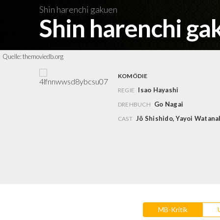
Shin harenchi gakuen
Shin harenchi g
Quelle:
themoviedb.org
KOMÖDIE
Isao Hayashi
REGIE
Go Nagai
DREHBUCH
Jô Shishido
,
Yayoi Watana
CAST
MB-Kritik